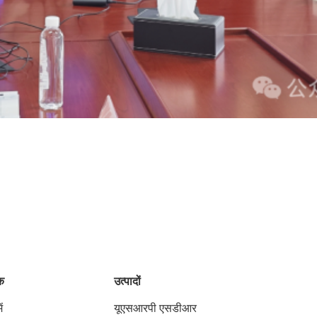
ंक
उत्पादों
ं
यूएसआरपी एसडीआर