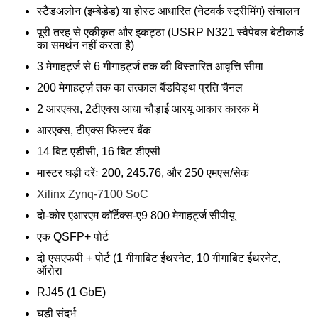
स्टैंडअलोन (इम्बेडेड) या होस्ट आधारित (नेटवर्क स्ट्रीमिंग) संचालन
पूरी तरह से एकीकृत और इकट्ठा (USRP N321 स्वैपेबल बेटीकार्ड
का समर्थन नहीं करता है)
3 मेगाहर्ट्ज से 6 गीगाहर्ट्ज तक की विस्तारित आवृत्ति सीमा
200 मेगाहर्ट्ज़ तक का तत्काल बैंडविड्थ प्रति चैनल
2 आरएक्स, 2टीएक्स आधा चौड़ाई आरयू आकार कारक में
आरएक्स, टीएक्स फिल्टर बैंक
14 बिट एडीसी, 16 बिट डीएसी
मास्टर घड़ी दरेंः 200, 245.76, और 250 एमएस/सेक
Xilinx Zynq-7100 SoC
दो-कोर एआरएम कॉर्टेक्स-ए9 800 मेगाहर्ट्ज सीपीयू
एक QSFP+ पोर्ट
दो एसएफपी + पोर्ट (1 गीगाबिट ईथरनेट, 10 गीगाबिट ईथरनेट,
ऑरोरा
RJ45 (1 GbE)
घड़ी संदर्भ