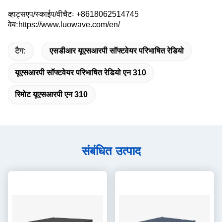
व्हाट्सएप/स्काईप/वीचैटः +8618062514745 
वेबःhttps://www.luowave.com/en/
टैग:
एसडीआर यूएसआरपी सॉफ्टवेयर परिभाषित रेडियो
यूएसआरपी सॉफ्टवेयर परिभाषित रेडियो एन 310
रिमोट यूएसआरपी एन 310
संबंधित उत्पाद