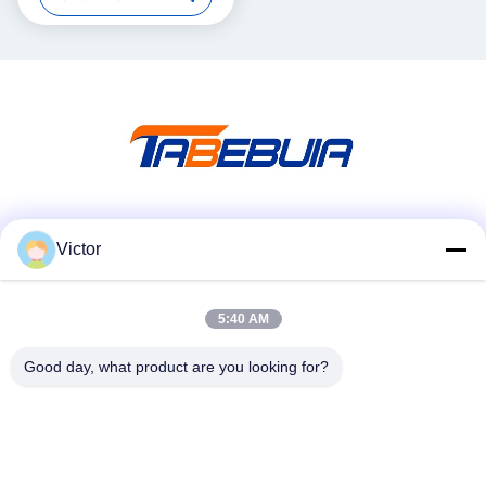
USRP सॉफ्टवेयर परिभाषित रेडियो
डिवाइस
सोशल मीडिया
Victor
5:40 AM
त्वरित संपर्क
Good day, what product are you looking for?
टेलीफोन
86--18062514745
ईमेल
chen@luowave.com