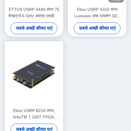
ETTUS USRP X440 संगत 75
Ettus USRP X310 संगत
मेगाहर्ट्ज-6 GHz आरएफ एसडीआर
Luowave उच्च प्रदर्शन SDR
200 मेगाहर्ट्ज बैंडविड्थ/च चरण-
USRP X श्रृंखला USRP-LW
सबसे अच्छी कीमत पाएं
सबसे अच्छी कीमत पाएं
समन्वय < 1° आरएमएस यूएसआरपी
X310 2T2R आरएफ डीसी-6GHz
सॉफ्टवेयर परिभाषित रेडियो डिवाइस
160 मेगाहर्ट्ज BW USRP
सॉफ्टवेयर परिभाषित रेडियो डिवाइस
Ettus USRP B210 संगत,
ArtixTM 7 100T FPGA,
AD9361 RF 70 MHz-6 GHz,
सबसे अच्छी कीमत पाएं
56 MHz BW प्रत्येक, 2 चैनल