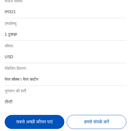
मॉडल संख्या:
एन321
एमओक्यू:
1 टुकड़ा
कीमत:
USD
पैकेजिंग विवरण:
पेपर बॉक्स \ पेपर कार्टन
भुगतान की शर्तें:
टी/टी
सबसे अच्छी कीमत पाएं
हमसे संपर्क करें