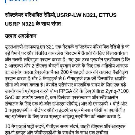
सॉफ्टवेयर परिभाषित रेडियो,USRP-LW N321, ETTUS 
USRP N321 के साथ संगत
उत्पाद अवलोकन
यूएसआरपी-एलडब्ल्यू एन 321 एक नेटवर्क सॉफ्टवेयर परिभाषित रेडियो है जो 
बड़े पैमाने पर और वितरित वायरलेस सिस्टम में तैनाती के लिए विश्वसनीयता 
और गलती-सहिष्णुता प्रदान करता है।यह एक उच्च प्रदर्शन एसडीआर है कि 
2 आरएक्स और 2 टीएक्स चैनलों प्रदान करने के लिए एक अद्वितीय आरएफ 
का उपयोग करता हैप्रत्येक चैनल 200 मेगाहर्ट्ज तक की तत्काल बैंडविड्थ 
प्रदान करता है और 3 मेगाहर्ट्ज से 6 गीगाहर्ट्ज तक की विस्तारित आवृत्ति 
सीमा को कवर करता है।बेसबैंड प्रोसेसर वास्तविक समय के लिए एक बड़े 
उपयोगकर्ता प्रोग्राम करने योग्य FPGA देने के लिए Xilinx Zynq-7100 
SoC का उपयोग करता है, कम विलंबता प्रसंस्करण और स्टैंडअलोन 
संचालन के लिए एक दो-कोर एआरएम सीपीयू।और दो एसएफपी + पोर्ट और 
1 क्यूएसएफपी + पोर्ट पर ऑरोरा इंटरफेस एक मेजबान पीसी या एफपीजीए 
सह-प्रोसेसर के लिए उच्च थ्रूपुट आईक्यू स्ट्रीमिंग को सक्षम करता है.
10 मेगाहर्ट्ज़ घड़ी संदर्भ, पीपीएस समय संदर्भ, बाहरी टीएक्स और आरएक्स 
एलओ इनपुट और जीपीएसडीओ के समर्थन के साथ एक लचीला 