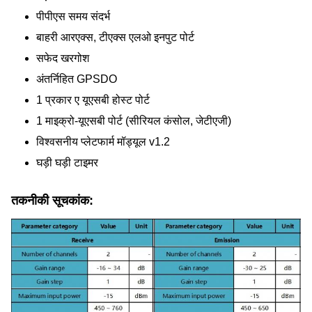
पीपीएस समय संदर्भ
बाहरी आरएक्स, टीएक्स एलओ इनपुट पोर्ट
सफेद खरगोश
अंतर्निहित GPSDO
1 प्रकार ए यूएसबी होस्ट पोर्ट
1 माइक्रो-यूएसबी पोर्ट (सीरियल कंसोल, जेटीएजी)
विश्वसनीय प्लेटफार्म मॉड्यूल v1.2
घड़ी घड़ी टाइमर
तकनीकी सूचकांक: