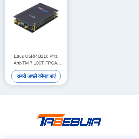
Ettus USRP B210 संगत,
ArtixTM 7 100T FPGA,
AD9361 RF 70 MHz-6 GHz,
सबसे अच्छी कीमत पाएं
56 MHz BW प्रत्येक, 2 चैनल
USRP सॉफ्टवेयर परिभाषित रेडियो
डिवाइस