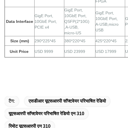
FPGA
GigE
Port,
GigE
Port,
GigE
Port,
10GbE Port,
10GbE Port,
G
Data Interface
10GbE Port,
QSFP(2*10G)
A-USB,micro
P
PCIE x4
,A-USB,
USB
micro-US
Size (mm)
290*225*45
380*220*45
425*220*45
2
Unit Price
USD 9999
USD 23999
USD 17999
U
टैग:
एसडीआर यूएसआरपी सॉफ्टवेयर परिभाषित रेडियो
यूएसआरपी सॉफ्टवेयर परिभाषित रेडियो एन 310
रिमोट यूएसआरपी एन 310