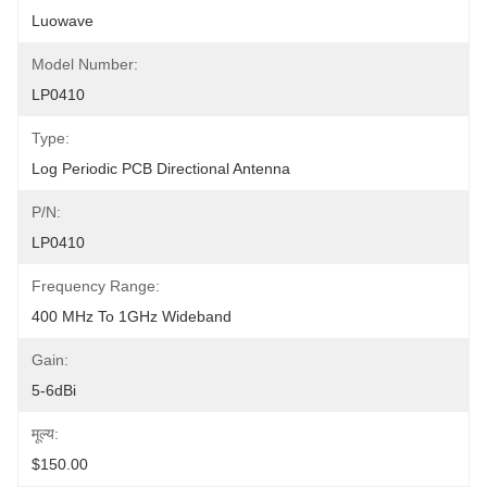
Luowave
Model Number:
LP0410
Type:
Log Periodic PCB Directional Antenna
P/N:
LP0410
Frequency Range:
400 MHz To 1GHz Wideband
Gain:
5-6dBi
मूल्य:
$150.00