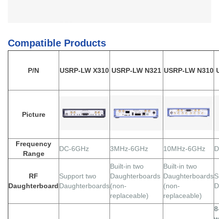
Compatible Products
P/N
USRP-LW X310
USRP-LW N321
USRP-LW N310
Picture
Frequency
DC-6GHz
3MHz-6GHz
10MHz-6GHz
D
Range
Built-in two
Built-in two
RF
Support two
Daughterboards
Daughterboards
S
Daughterboard
Daughterboards
(non-
(non-
D
replaceable)
replaceable)
8
w