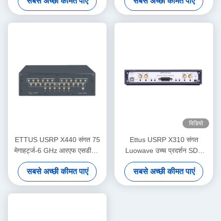
सबसे अच्छी कीमत पाएं
सबसे अच्छी कीमत पाएं
विडियो
ETTUS USRP X440 संगत 75
Ettus USRP X310 संगत
मेगाहर्ट्ज-6 GHz आरएफ एसडीआर
Luowave उच्च प्रदर्शन SDR
200 मेगाहर्ट्ज बैंडविड्थ/च चरण-
USRP X श्रृंखला USRP-LW
सबसे अच्छी कीमत पाएं
सबसे अच्छी कीमत पाएं
समन्वय < 1° आरएमएस यूएसआरपी
X310 2T2R आरएफ डीसी-6GHz
सॉफ्टवेयर परिभाषित रेडियो डिवाइस
160 मेगाहर्ट्ज BW USRP
सॉफ्टवेयर परिभाषित रेडियो डिवाइस