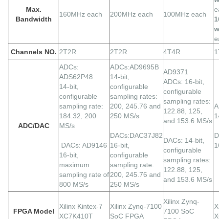
Max.
e
160MHz each
200MHz each
100MHz each
Bandwidth
1
w
e
Channels NO.
2T2R
2T2R
4T4R
1
ADCs:
ADCs:AD9695B
AD9371
ADS62P48
14-bit,
ADCs: 16-bit,
14-bit,
configurable
configurable
configurable
sampling rates:
sampling rates:
sampling rate:
200, 245.76 and
A
122.88, 125,
184.32, 200
250 MS/s
1
and 153.6 MS/s
ADC/DAC
MS/s
DACs:DAC37J82
D
DACs: 14-bit,
DACs: AD9146
16-bit,
1
configurable
16-bit,
configurable
sampling rates:
maximum
sampling rate:
122.88, 125,
sampling rate of
200, 245.76 and
and 153.6 MS/s
800 MS/s
250 MS/s
Xilinx Zynq-
Xilinx Kintex-7
Xilinx Zynq-7100
X
FPGA Model
7100 SoC
XC7K410T
SoC FPGA
X