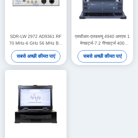
SDR-LW 2972 AD9361 RF
एसडीआर-एलडब्ल्यू 4940 आरएफ 1
70 MHz-6 GHz 56 MHz BW
मेगाहर्ट्ज-7.2 गीगाहर्ट्ज 400
प्रत्येक 2 चैनल USB 3.0 USRP
मेगाहर्ट्ज बीडब्ल्यू प्रत्येक 4 चैनल 1
सबसे अच्छी कीमत पाएं
सबसे अच्छी कीमत पाएं
एकीकृत सॉफ्टवेयर परिभाषित रेडियो
× क्यूएसएफपी + यूएसबी 3.0 आई 9
डिवाइस
डिस्प्ले और कीबोर्ड के साथ एकीकृत
यूएसआरपी इंटीग्रेटेड सॉफ्टवेयर
परिभाषित रेडियो डिवाइस के अंदर