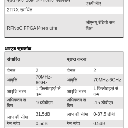
प्रति चैनल 56M तक तत्काल बैंडविड्थ
एफपीजीए
2TRX समर्थित
जीएनयू रेडियो सम
RFNoC FPGA विकास ढांचा
र्थित
आरएफ सूचकांक
संचारित
प्राप्त करना
चैनल
2
चैनल
2
70MHz-
आवृत्ति
आवृत्ति
70MHz-6GHz
6GHz
1 किलोहर्ट्ज़ से
1 किलोहर्ट्ज़ से
आवृत्ति चरण
आवृत्ति चरण
कम
कम
अधिकतम श
अधिकतम श
10डीबीएम
-15 डीबीएम
क्ति
क्ति
31.5dB
लाभ की सीमा
0-37.5 डीबी
लाभ की सीमा
गेन स्टेप
0.5dB
गेन स्टेप
0.5dB