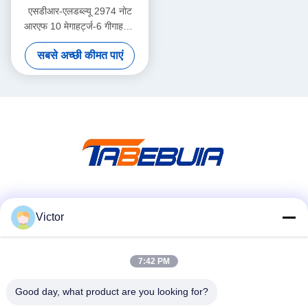
एसडीआर-एलडब्ल्यू 2974 नोट
आरएफ 10 मेगाहर्ट्ज-6 गीगाहर्ट्ज
160 मेगाहर्ट्ज बीडब्ल्यू प्रत्येक 2
सबसे अच्छी कीमत पाएं
चैनल 4 × यूएसबी 3.0, 2 × SFP+
4 × PCIE BUS i7 प्रोसेसर
USRP एकीकृत सॉफ्टवेयर परिभाषित
रेडियो डिवाइस
सोशल मीडिया
Victor
7:42 PM
त्वरित संपर्क
Good day, what product are you looking for?
टेलीफोन