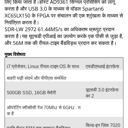
लिए किया जाता है।होस्ट AD9361 सिग्नल प्रोसेसिंग को लागू
करता है और USB 3.0 के माध्यम से मॉडल Spartan6
XC6SLX150 के FPGA पर संचालन की एक श्रृंखला के माध्यम से
नियंत्रित करता है।
SDR-LW 2972 ​​61.44MS/s का अधिकतम थ्रूपुट प्रदान
करता है।यह यूएचडी एपीआई का उपयोग करके एक पीसी से जुड़ा है,
और 56M तक की रीयल-टाइम बैंडविड्थ प्रदान कर सकता है।
मुख्य विशेषता
i7 प्रोसेसर, Linux रीयल-टाइम OS के साथ
एचडीएमआई इंटरफ़ेस
बाहरी घड़ी संदर्भ और पीपीएस समर्थित
यूएसबी 3.0 इंटरफ़ेस
500GB SSD, 16GB मेमोरी
का 2
ऑपरेटिंग फ़्रीक्वेंसी रेंज 70Mhz से 6GHz . त
क है
बिल्ड-इन ज़िंक 7020