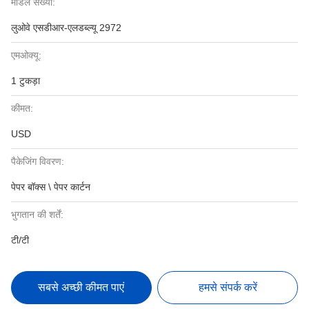
मॉडल संख्या:
लुओवे एसडीआर-एलडब्ल्यू 2972
एमओक्यू:
1 टुकड़ा
कीमत:
USD
पैकेजिंग विवरण:
पेपर बॉक्स \ पेपर कार्टन
भुगतान की शर्तें:
टी/टी
सबसे अच्छी कीमत पाएं
हमसे संपर्क करें