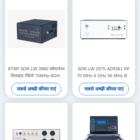
8T8R SDR-LW 3980 सॉफ्टवेयर
SDR-LW 2975 AD9361 RF
डिफाइंड रेडियो 75MHz-6GHz
70 MHz-6 GHz 56 MHz BW
450MHz TX BW
प्रत्येक 2 चैनल 4 × PCIE BUS 2
सबसे अच्छी कीमत पाएं
सबसे अच्छी कीमत पाएं
× USB 3.0 i7 प्रोसेसर USRP
एकीकृत सॉफ्टवेयर परिभाषित रेडियो
डिवाइस