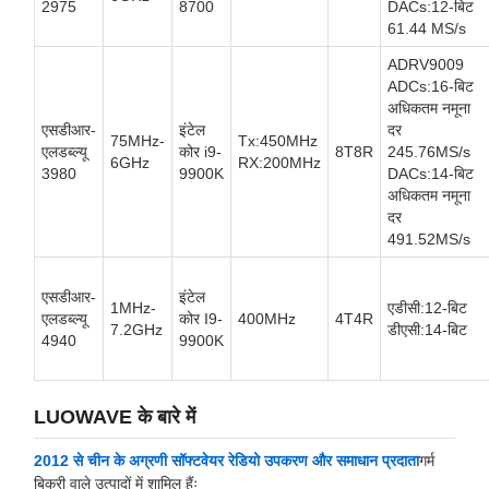
2975
8700
DACs:12-बिट
61.44 MS/s
ADRV9009
ADCs:16-बिट
अधिकतम नमूना
एसडीआर-
इंटेल
दर
75MHz-
Tx:450MHz
एलडब्ल्यू
कोर i9-
8T8R
245.76MS/s
6GHz
RX:200MHz
3980
9900K
DACs:14-बिट
अधिकतम नमूना
दर
491.52MS/s
एसडीआर-
इंटेल
1MHz-
एडीसी:12-बिट
एलडब्ल्यू
कोर I9-
400MHz
4T4R
7.2GHz
डीएसी:14-बिट
4940
9900K
LUOWAVE के बारे में
2012 से चीन के अग्रणी सॉफ्टवेयर रेडियो उपकरण और समाधान प्रदाता
गर्म
बिक्री वाले उत्पादों में शामिल हैंः