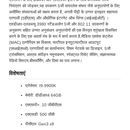
नियंत्रण को जोड़कर,यह उपकरण 5जी वायरलेस संचार जैसे अनुप्रयोगों के लिए
असीमित संभावनाओं को सक्षम करता है, अगली पीढ़ी के उन्नत ड्राइवर सहायता
प्रणाली (एडीएएस) और औद्योगिक इंटरनेट ऑफ थिंग्स (आईआईओटी) ।
एसडीआर-एलडब्ल्यू 3980 स्टैंडअलोन 5जी और 802.11 उपकरणों के
अनुकरण सहित उन्नत अनुसंधान अनुप्रयोगों की एक विस्तृत श्रृंखला विकसित
करने के लिए एक आदर्श मंच के रूप में कार्य करता है,मीडिया एक्सेस कंट्रोल
(MAC) एल्गोरिदम का विकास, मल्टीपल इनपुट/मल्टीपल आउटपुट
(एमआईएमओ) प्रणालियों का कार्यान्वयन, विषम नेटवर्क का डिजाइन, 5जी
ट्रांसमिशन, आरएफ संपीड़न नमूनाकरण, स्पेक्ट्रल रिमोट सेंसिंग, संज्ञानात्मक
रेडियो सिस्टम,बीमफॉर्मिंग, और दिशा का पता लगाना।
विशेषताएं
प्रोसेसर: I9-9900K
मेमोरी: डीडीआर4 64GB
एसएफपी+: 10 जीबीपीएस
एसएसडीः 500 जीबी
पीसीएलः Gen3 x8