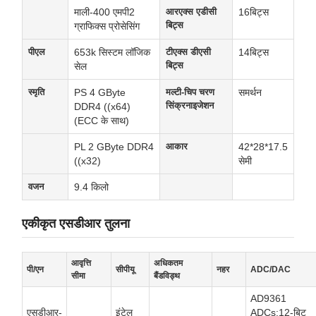
माली-400 एमपी2
आरएक्स एडीसी
16बिट्स
बिट्स
ग्राफिक्स प्रोसेसिंग
पीएल
653k सिस्टम लॉजिक
टीएक्स डीएसी
14बिट्स
बिट्स
सेल
स्मृति
PS 4 GByte
मल्टी-चिप चरण
समर्थन
सिंक्रनाइजेशन
DDR4 ((x64)
(ECC के साथ)
PL 2 GByte DDR4
आकार
42*28*17.5
((x32)
सेमी
वजन
9.4 किलो
एकीकृत एसडीआर तुलना
आवृत्ति
अधिकतम
पी/एन
सीपीयू
नहर
ADC/DAC
सीमा
बैंडविड्थ
AD9361
एसडीआर-
इंटेल
ADCs:12-बिट