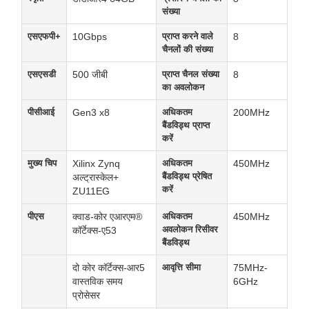
संख्या
एसएफपी+
10Gbps
प्राप्त करने वाले
8
चैनलों की संख्या
एसएसडी
500 जीबी
प्राप्त चैनल संख्या
8
का अवलोकन
पीसीआई
Gen3 x8
अधिकतम
200MHz
बैंडविड्थ प्राप्त
करें
मुख्य चिप
Xilinx Zynq
अधिकतम
450MHz
बैंडविड्थ प्रेषित
अल्ट्रास्केल+
करें
ZU11EG
पीएस
क्वाड-कोर एआरएम®
अधिकतम
450MHz
अवलोकन रिसीवर
कॉर्टेक्स-ए53
बैंडविड्थ
दो कोर कॉर्टेक्स-आर5
आवृत्ति सीमा
75MHz-
वास्तविक समय
6GHz
प्रोसेसर