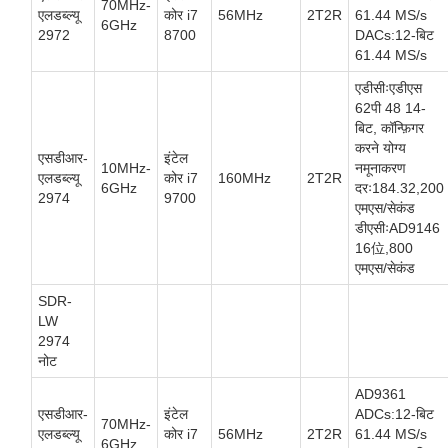
70MHz-
एलडब्ल्यू
कोर i7
56MHz
2T2R
61.44 MS/s
6GHz
2972
8700
DACs:12-बिट
61.44 MS/s
एडीसीःएडीएस
62पी 48 14-
बिट, कॉन्फ़िगर
करने योग्य
एसडीआर-
इंटेल
10MHz-
नमूनाकरण
एलडब्ल्यू
कोर i7
160MHz
2T2R
6GHz
दरः184.32,200
2974
9700
एमएस/सेकंड
डीएसीःAD9146
16位,800
एमएस/सेकंड
SDR-
LW
2974
नोट
AD9361
एसडीआर-
इंटेल
ADCs:12-बिट
70MHz-
एलडब्ल्यू
कोर i7
56MHz
2T2R
61.44 MS/s
6GHz