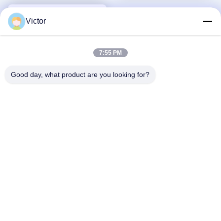
यूएसआरपी इंटीग्रेटेड सॉफ्टवेयर
USRP एकीकृत सॉफ्टवेयर परिभाषित
परिभाषित रेडियो डिवाइस के अंदर
रेडियो डिवाइस
Victor
7:55 PM
Good day, what product are you looking for?
SDR-LW 2972-24 AD9361
RF 70 MHz-24 GHz 56 MHz
BW प्रत्येक 2 चैनल USB 3.0
सबसे अच्छी कीमत पाएं
USRP एकीकृत सॉफ्टवेयर परिभाषित
रेडियो डिवाइस