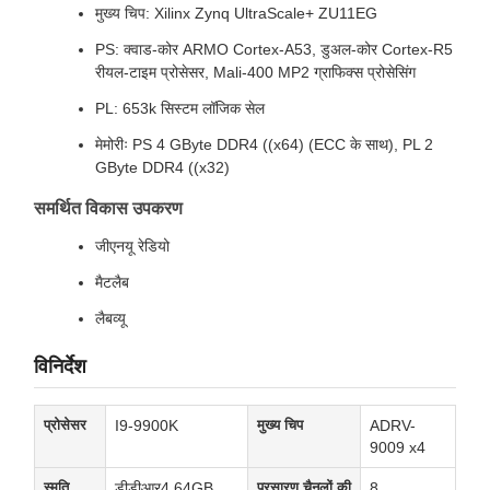
मुख्य चिप: Xilinx Zynq UltraScale+ ZU11EG
PS: क्वाड-कोर ARMO Cortex-A53, डुअल-कोर Cortex-R5
रीयल-टाइम प्रोसेसर, Mali-400 MP2 ग्राफिक्स प्रोसेसिंग
PL: 653k सिस्टम लॉजिक सेल
मेमोरीः PS 4 GByte DDR4 ((x64) (ECC के साथ), PL 2
GByte DDR4 ((x32)
समर्थित विकास उपकरण
जीएनयू रेडियो
मैटलैब
लैबव्यू
विनिर्देश
प्रोसेसर
I9-9900K
मुख्य चिप
ADRV-
9009 x4
स्मृति
डीडीआर4 64GB
प्रसारण चैनलों की
8