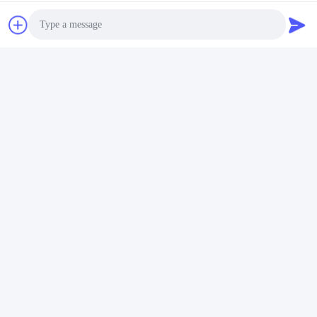
सोशल मीडिया
Photo
त्वरित संपर्क
Video Call
टेलीफोन
Audio Call
86--18062514745
ईमेल
chen@luowave.com
पता
कमरा 404, ब्लॉक ए, ज़ियुआन बिल्डिंग, ग्रेट वॉल इनोवेशन एंड टेक्नोलॉजी
पार्क, तांगक्सुन नॉर्थ रोड, ईस्ट लेक हाई-टेक ज़ोन, वुहान