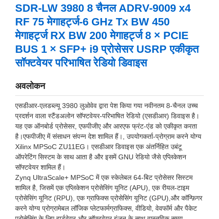
SDR-LW 3980 8 चैनल ADRV-9009 x4
RF 75 मेगाहर्ट्ज-6 GHz Tx BW 450
मेगाहर्ट्ज RX BW 200 मेगाहर्ट्ज 8 × PCIE
BUS 1 × SFP+ i9 प्रोसेसर USRP एकीकृत
सॉफ्टवेयर परिभाषित रेडियो डिवाइस
अवलोकन
एसडीआर-एलडब्ल्यू 3980 लुओवेव द्वारा पेश किया गया नवीनतम 8-चैनल उच्च
प्रदर्शन वाला स्टैंडअलोन सॉफ्टवेयर-परिभाषित रेडियो (एसडीआर) डिवाइस है।
यह एक ऑनबोर्ड प्रोसेसर, एफपीजीए और आरएफ फ्रंट-एंड को एकीकृत करता
है।एफपीजीए में संसाधन संपन्न देश शामिल हैं।, उपयोगकर्ता-प्रोग्राम करने योग्य
Xilinx MPSoC ZU11EG। एसडीआर डिवाइस एक अंतर्निहित उबंटू
ऑपरेटिंग सिस्टम के साथ आता है और इसमें GNU रेडियो जैसे एप्लिकेशन
सॉफ्टवेयर शामिल हैं।
Zynq UltraScale+ MPSoC में एक स्केलेबल 64-बिट प्रोसेसर सिस्टम
शामिल है, जिसमें एक एप्लिकेशन प्रोसेसिंग यूनिट (APU), एक रीयल-टाइम
प्रोसेसिंग यूनिट (RPU), एक ग्राफिक्स प्रोसेसिंग यूनिट (GPU),और कॉन्फ़िगर
करने योग्य प्रोग्रामेबल लॉजिक प्लेटफार्मग्राफिक्स, वीडियो, वेवफॉर्म और पैकेट
प्रोसेसिंग के लिए हार्डवेयर और सॉफ्टवेयर इंजन के साथ वास्तविक समय