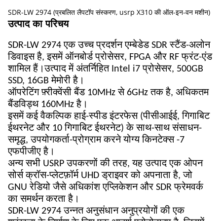
SDR-LW 2974 (प्रबलित लैपटॉप संस्करण, usrp X310 की ऑल-इन-वन मशीन)
उत्पाद का परिचय
SDR-LW 2974 एक उच्च प्रदर्शन एम्बेडेड SDR स्टैंड-अलोन
डिवाइस है, इसमें ऑनबोर्ड प्रोसेसर, FPGA और RF फ्रंट-एंड
शामिल हैं।उत्पाद में अंतर्निहित Intel i7 प्रोसेसर, 500GB
SSD, 16GB मेमोरी है।
ऑपरेटिंग फ़्रीक्वेंसी बैंड 10MHz से 6GHz तक है, अधिकतम
बैंडविड्थ 160MHz है।
इसमें कई वैकल्पिक हाई-स्पीड इंटरफेस (पीसीआईई, गिगाबिट
ईथरनेट और 10 गिगाबिट ईथरनेट) के साथ-साथ संसाधन-
समृद्ध, उपयोगकर्ता-प्रोग्राम करने योग्य किनटेक्स -7
एफपीजीए है।
अन्य सभी USRP उपकरणों की तरह, यह उत्पाद एक ओपन
सोर्स क्रॉस-प्लेटफ़ॉर्म UHD ड्राइवर को अपनाता है, जो
GNU रेडियो जैसे अधिकांश एप्लिकेशन और SDR फ्रेमवर्क
का समर्थन करता है।
SDR-LW 2974 उन्नत अनुसंधान अनुप्रयोगों की एक