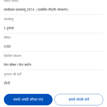
मॉडल संख्या:
एसडीआर-एलडब्ल्यू 2974（प्रबलित लैपटॉप संस्करण）
एमओक्यू:
1 टुकड़ा
कीमत:
USD
पैकेजिंग विवरण:
पेपर बॉक्स \ पेपर कार्टन
भुगतान की शर्तें:
टी/टी
सबसे अच्छी कीमत पाएं
हमसे संपर्क करें