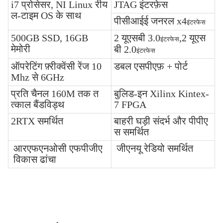
i7 प्रोसेसर, NI Linux रीय
JTAG इंटरफ़ेस
ल-टाइम OS के साथ
पीसीआईई जनरल x4
इंटरफेस
500GB SSD, 16GB
2 यूएसबी 3.0
,2 यूएस
इंटरफेस
मेमोरी
बी 2.0
इंटरफेस
ऑपरेटिंग फ़्रीक्वेंसी रेंज 10
डबल एसपीएफ़ + पोर्ट
Mhz से 6GHz
प्रति चैनल 160M तक त
बुलिड-इन Xilinx Kintex-
त्काल बैंडविड्थ
7 FPGA
2RTX समर्थित
बाहरी घड़ी संदर्भ और पीपीए
स समर्थित
आरएफएनओसी एफपीजीए
जीएनयू रेडियो समर्थित
विकास ढांचा