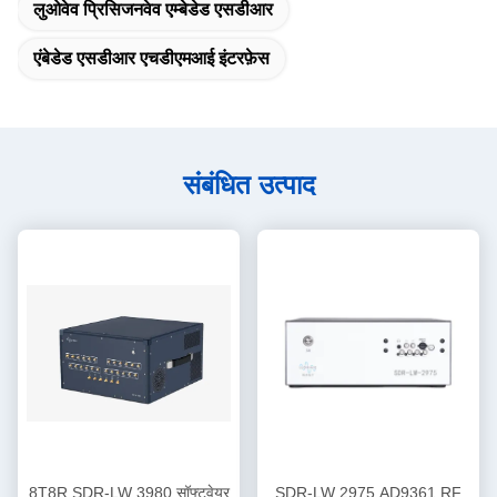
लुओवेव प्रिसिजनवेव एम्बेडेड एसडीआर
एंबेडेड एसडीआर एचडीएमआई इंटरफ़ेस
संबंधित उत्पाद
8T8R SDR-LW 3980 सॉफ्टवेयर
SDR-LW 2975 AD9361 RF