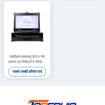
यूएसआरपी इंटीग्रेटेड सॉफ्टवेयर
परिभाषित रेडियो डिवाइस के अंदर
एसडीआर-एलडब्ल्यू 2974 नोट
आरएफ 10 मेगाहर्ट्ज-6 गीगाहर्ट्ज
160 मेगाहर्ट्ज बीडब्ल्यू प्रत्येक 2
सबसे अच्छी कीमत पाएं
चैनल 4 × यूएसबी 3.0, 2 × SFP+
4 × PCIE BUS i7 प्रोसेसर
USRP एकीकृत सॉफ्टवेयर परिभाषित
रेडियो डिवाइस