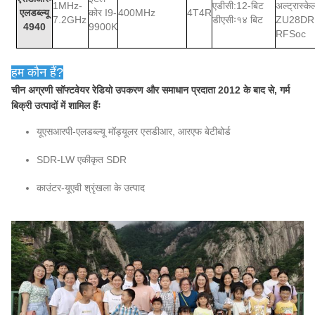
1MHz-
एडीसी:12-बिट
अल्ट्रास्क
एलडब्ल्यू
कोर I9-
400MHz
4T4R
7.2GHz
डीएसीः१४ बिट
ZU28DR
4940
9900K
RFSoc
हम कौन हैं?
चीन अग्रणी सॉफ्टवेयर रेडियो उपकरण और समाधान प्रदाता 2012 के बाद से, गर्म
बिक्री उत्पादों में शामिल हैंः
यूएसआरपी-एलडब्ल्यू मॉड्यूलर एसडीआर, आरएफ बेटीबोर्ड
SDR-LW एकीकृत SDR
काउंटर-यूएवी श्रृंखला के उत्पाद