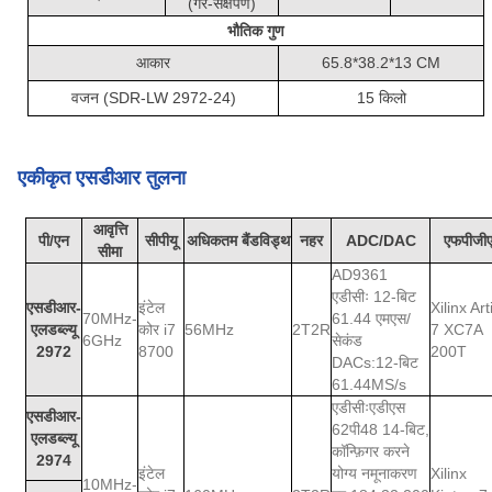
(गैर-संक्षेपण)
भौतिक गुण
आकार
65.8*38.2*13 CM
वजन (SDR-LW 2972-24)
15 किलो
एकीकृत एसडीआर तुलना
आवृत्ति
पी/एन
सीपीयू
अधिकतम बैंडविड्थ
नहर
ADC/DAC
एफपीजी
सीमा
AD9361
एडीसीः 12-बिट
एसडीआर-
इंटेल
Xilinx Art
70MHz-
61.44 एमएस/
एलडब्ल्यू
कोर i7
56MHz
2T2R
7 XC7A
6GHz
सेकंड
2972
8700
200T
DACs:12-बिट
61.44MS/s
एडीसीःएडीएस
एसडीआर-
62पी48 14-बिट,
एलडब्ल्यू
कॉन्फ़िगर करने
2974
इंटेल
योग्य नमूनाकरण
Xilinx
10MHz-