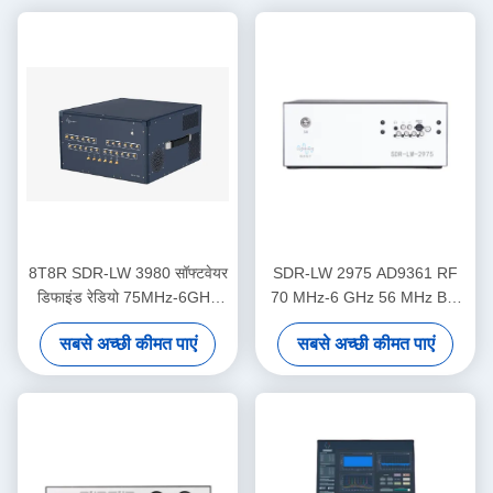
8T8R SDR-LW 3980 सॉफ्टवेयर
SDR-LW 2975 AD9361 RF
डिफाइंड रेडियो 75MHz-6GHz
70 MHz-6 GHz 56 MHz BW
450MHz TX BW
प्रत्येक 2 चैनल 4 × PCIE BUS 2
सबसे अच्छी कीमत पाएं
सबसे अच्छी कीमत पाएं
× USB 3.0 i7 प्रोसेसर USRP
एकीकृत सॉफ्टवेयर परिभाषित रेडियो
डिवाइस