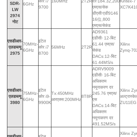
कोर i7
160MHz
2T2R
दरः184.32,200
Kintex-7
SDR-
6GHz
9700
एमएस/सेक
XC7K41
LW
डीएसीःएडी9146
2974
16位,800
नोट
एमएस/सेकंड
AD9361
एडीसीः 12-बिट
एसडीआर-
इंटेल
70MHz-
61.44 एमएस/
Xilinx
एलडब्ल्यू
कोर i7
56MHz
2T2R
6GHz
सेकंड
Zynq-70
2975
8700
DACs:12-बिट
61.44MS/s
ADRV9009
एडीसीः 16-बिट
अधिकतम
नमूनाकरण दर
एसडीआर-
इंटेल
Xilinx Z
75MHz-
Tx:450MHz
245.76 एमएस/
एलडब्ल्यू
कोर i9-
8T8R
अल्ट्रास्क
6GHz
आरएक्स:200MHz
एस
3980
9900K
ZU11EG
DACs:14-बिट
अधिकतम
नमूनाकरण दर
491.52MS/s
Xilinx Z
एसडीआर-
इंटेल