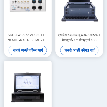
SDR-LW 2972 AD9361 RF
एसडीआर-एलडब्ल्यू 4940 आरएफ 1
70 MHz-6 GHz 56 MHz BW
मेगाहर्ट्ज-7.2 गीगाहर्ट्ज 400
प्रत्येक 2 चैनल USB 3.0 USRP
मेगाहर्ट्ज बीडब्ल्यू प्रत्येक 4 चैनल 1
सबसे अच्छी कीमत पाएं
सबसे अच्छी कीमत पाएं
एकीकृत सॉफ्टवेयर परिभाषित रेडियो
× क्यूएसएफपी + यूएसबी 3.0 आई 9
डिवाइस
डिस्प्ले और कीबोर्ड के साथ एकीकृत
यूएसआरपी इंटीग्रेटेड सॉफ्टवेयर
परिभाषित रेडियो डिवाइस के अंदर