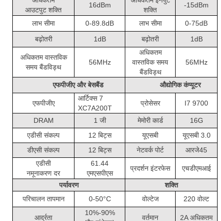
अधिकतम
अधिकतम इनपुट
16dBm
-15dBm
आउटपुट शक्ति
शक्ति
लाभ सीमा
0-89.8dB
लाभ सीमा
0-75dB
बढ़ोतरी
1dB
बढ़ोतरी
1dB
अधिकतम
अधिकतम वास्तविक
56MHz
वास्तविक समय
56MHz
समय बैंडविड्थ
बैंडविड्थ
एफपीजीए और बेसबैंड
औद्योगिक कंप्यूटर
आर्टिक्स 7
एफपीजीए
प्रोसेसर
I7 9700
XC7A200T
DRAM
1 जी
मेमोरी कार्ड
16G
एडीसी संकल्प
12 बिट्स
यूएसबी
यूएसबी 3.0
डीएसी संकल्प
12 बिट्स
नेटवर्क पोर्ट
आरजे45
एडीसी
61.44
प्रदर्शन इंटरफेस
एचडीएमआई
नमूनाकरण दर
एमएसपीएस
पर्यावरण
शक्ति
परिचालन तापमान
0-50°C
वोल्टेज
220 वोल्ट
10%-90%
आर्द्रता
वर्तमान
2A अधिकतम