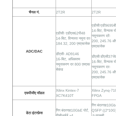
चैनल नं.
2T2R
2T2R
एडीसीःएडी9695बी
14-बिट, विन्यास यो
एडीसीः एडीएस62पी48
नमूनाकरण दरेंः
14-बिट, विन्यस्त नमूना दरः
200, 245.76 औ
184.32, 200 एमएस/सेक
एमएस/सेक
ADC/DAC
डीएसीः AD9146
डीएसीःडीएसी37जे
16-बिट, अधिकतम
16-बिट, विन्यास यो
नमूनाकरण दर 800 एमएस/
नमूनाकरण दरः
सेकंड
200, 245.76 औ
एमएस/सेक
Xilinx Kintex-7
Xilinx Zynq-7
एफपीजीए मॉडल
XC7K410T
FPGA
गिग
बंदरगाह
10GbE 
गिग
बंदरगाह
10GbE पोर्ट,
QSFP ((2*10G
डेटा इंटरफ़ेस
पीसीआईई x4
,ए-यूएसबी,