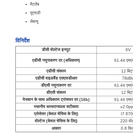
मैटलैब
यूएचडी
लैबव्यू
विनिर्देश
डीसी वोल्टेज इनपुट
6V
एडीसी नमूनाकरण दर (अधिकतम)
61.44 एमए
एडीसी संकल्प
12 बिट
एडीसी वाइडबैंड एसएफडीआर
78dB
डीएसी नमूनाकरण दर
61.44 एमए
डीएसी संकल्प
12 बिट
मेजबान के साथ अधिकतम ट्रांसफर दर (16b)
61.44 एमए
स्थानीय थरथरानवाला सटीकता
±2.0p
प्रोसेसर (केवल चेसिस के लिए)
I7 87
वोल्टेज (केवल चेसिस के लिए)
220 वोल
आकार
0.8 कि