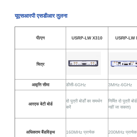
यूएसआरपी एसडीआर तुलना
पी/एन
USRP-LW X310
USRP-LW 
चित्र
आवृत्ति सीमा
डीसी-6GHz
3MHz-6GHz
दो पुत्री बोर्डों का समर्थन
निर्मित दो पुत्री बोर
आरएफ बेटी बोर्ड
करें
नहीं जा सकता)
अधिकतम बैंडविड्थ
160MHz प्रत्येक
200MHz प्रत्येक