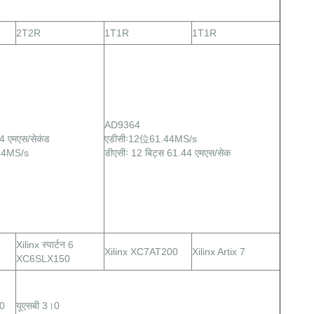
2T2R
1T1R
1T1R
AD9364
4 एमएस/सेकंड
एडीसीः12位61.44MS/s
44MS/s
डीएसीः 12 बिट्स 61.44 एमएस/सेक
Xilinx स्पार्टन 6
Xilinx XC7AT200
Xilinx Artix 7
XC6SLX150
20
यूएसबी 3।0