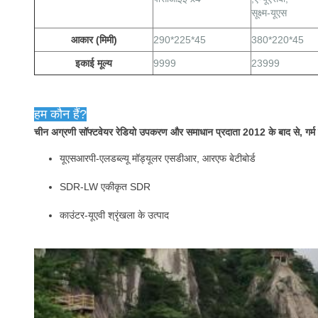
सूक्ष्म-यूएस
आकार (मिमी)
290*225*45
380*220*45
इकाई मूल्य
9999
23999
हम कौन हैं?
चीन अग्रणी सॉफ्टवेयर रेडियो उपकरण और समाधान प्रदाता 2012 के बाद से, गर्म बिक्र
यूएसआरपी-एलडब्ल्यू मॉड्यूलर एसडीआर, आरएफ बेटीबोर्ड
SDR-LW एकीकृत SDR
काउंटर-यूएवी श्रृंखला के उत्पाद