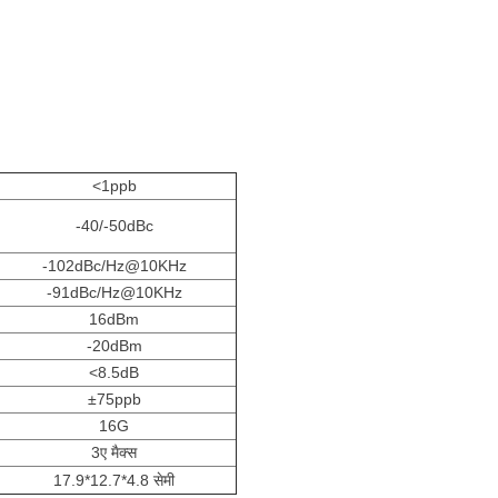
<1ppb
-40/-50dBc
-102dBc/Hz@10KHz
-91dBc/Hz@10KHz
16dBm
-20dBm
<8.5dB
±75ppb
16G
3ए मैक्स
17.9*12.7*4.8 सेमी