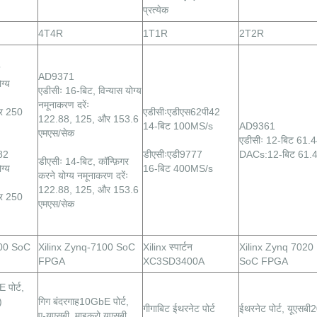
प्रत्येक
4T4R
1T1R
2T2R
AD9371
ग्य
एडीसीः 16-बिट, विन्यास योग्य
नमूनाकरण दरेंः
र 250
एडीसीःएडीएस62पी42
122.88, 125, और 153.6
14-बिट 100MS/s
AD9361
एमएस/सेक
एडीसीः 12-बिट 61.4
82
डीएसीःएडी9777
DACs:12-बिट 61.
डीएसीः 14-बिट, कॉन्फ़िगर
ग्य
16-बिट 400MS/s
करने योग्य नमूनाकरण दरेंः
122.88, 125, और 153.6
र 250
एमएस/सेक
100 SoC
Xilinx Zynq-7100 SoC
Xilinx स्पार्टन
Xilinx Zynq 7020
FPGA
XC3SD3400A
SoC FPGA
पोर्ट,
)
गिग
बंदरगाह
10GbE पोर्ट,
गीगाबिट ईथरनेट पोर्ट
ईथरनेट पोर्ट, यूएसबी
ए-यूएसबी, माइक्रो यूएसबी