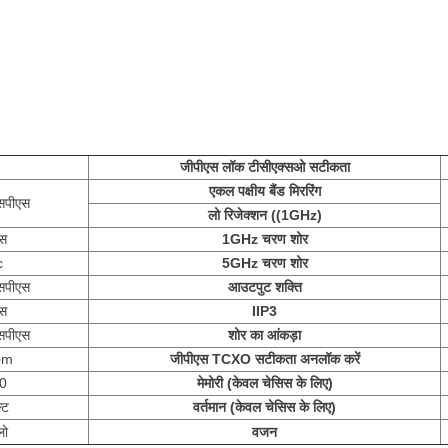
जीपीएस लॉक टीसीएक्सओ सटीकता
एकल पक्षीय बैंड मिररिंग
सपीएस
लो रिजेक्शन ((1GHz)
्स
1GHz चरण शोर
c
5GHz चरण शोर
सपीएस
आउटपुट शक्ति
्स
IIP3
सपीएस
शोर का आंकड़ा
pm
जीपीएस TCXO सटीकता अनलॉक करें
00
मेमोरी (केवल चेसिस के लिए)
्ट
वर्तमान (केवल चेसिस के लिए)
लो
वजन