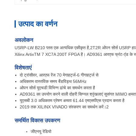
उत्पाद का वर्णन
अवलोकन
USRP-LW B210 प्लस एक अत्यधिक एकीकृत है,2T2R ओपन सोर्स USRP हार्डवेयर ड्र
Xilinx ArtixTM 7 XC7A 200T FPGA है। AD9361 आरएफ फ्रंट-एंड के स
विशेषताएं
दो ट्रांसीवर, आरएफ रेंज 70 मेगाहर्ट्ज-6 गीगाहर्ट्ज से
अधिकतम वास्तविक समय बैंडविड्थ 56MHz
ओपन सोर्स यूएचडी विभिन्न ढांचे का समर्थन करता है
AD9361 का उपयोग करने वाली दोहरी सिग्नल श्रृंखलाएं सुसंगत MIMO क्षमता 
यूएसबी 3.0 अधिकतम प्रेषण क्षमता 61.44 एमएसपीएस प्रदान करता है
2019 तक XILINX VIVADO संस्करण का समर्थन करें।2
समर्थित विकास उपकरण
जीएनयू रेडियो