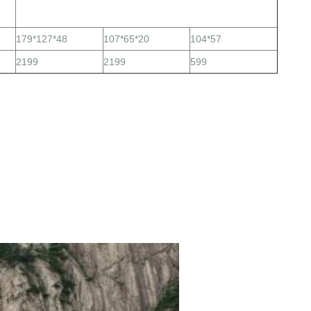
179*127*48
107*65*20
104*57
2199
2199
599