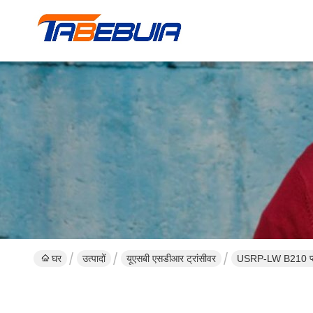
घर
उत्पादों
यूएसबी एसडीआर ट्रांसीवर
USRP-LW B210 प्ल