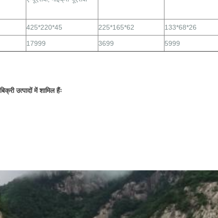
425*220*45
225*165*62
133*68*26
17999
3699
5999
ी उत्पादों में शामिल हैंः