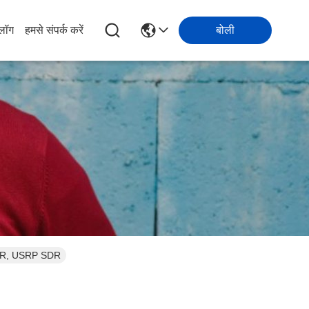
्लॉग
हमसे संपर्क करें
बोली
2T2R, USRP SDR