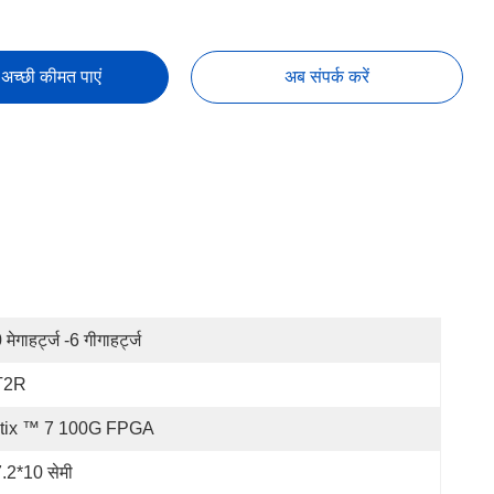
अच्छी कीमत पाएं
अब संपर्क करें
मेगाहर्ट्ज -6 गीगाहर्ट्ज
T2R
rtix ™ 7 100G FPGA
.2*10 सेमी