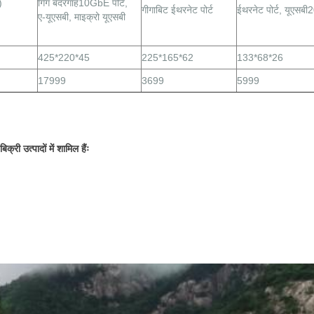
)
गिग
बंदरगाह
10GbE पोर्ट,
गीगाबिट ईथरनेट पोर्ट
ईथरनेट पोर्ट, यूएसबी
ए-यूएसबी, माइक्रो यूएसबी
425*220*45
225*165*62
133*68*26
17999
3699
5999
ी उत्पादों में शामिल हैंः