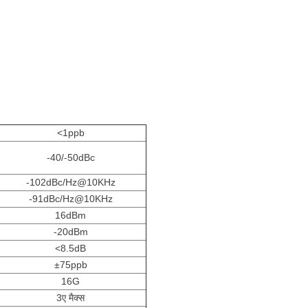
<1ppb
-40/-50dBc
-102dBc/Hz@10KHz
-91dBc/Hz@10KHz
16dBm
-20dBm
<8.5dB
±75ppb
16G
3ए मैक्स