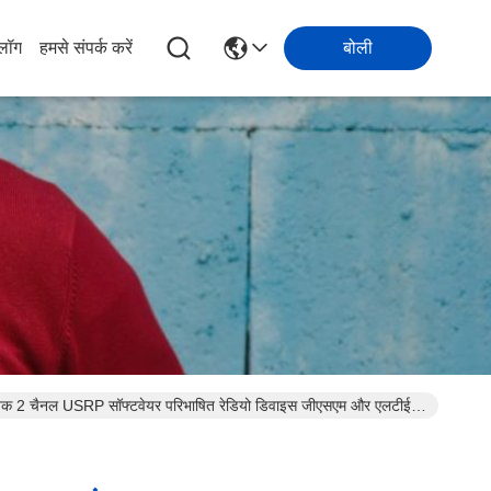
्लॉग
हमसे संपर्क करें
बोली
 2 चैनल USRP सॉफ्टवेयर परिभाषित रेडियो डिवाइस जीएसएम और एलटीई