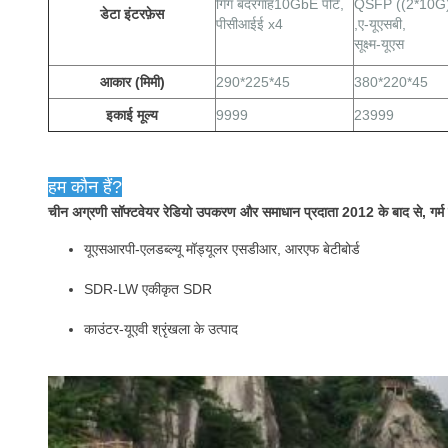
गिग
बंदरगाह
10GbE पोर्ट,
QSFP ((2*10G
डेटा इंटरफ़ेस
पीसीआईई x4
,ए-यूएसबी,
सूक्ष्म-यूएस
आकार (मिमी)
290*225*45
380*220*45
इकाई मूल्य
9999
23999
हम कौन हैं?
चीन अग्रणी सॉफ्टवेयर रेडियो उपकरण और समाधान प्रदाता 2012 के बाद से, गर्म बिक्र
यूएसआरपी-एलडब्ल्यू मॉड्यूलर एसडीआर, आरएफ बेटीबोर्ड
SDR-LW एकीकृत SDR
काउंटर-यूएवी श्रृंखला के उत्पाद