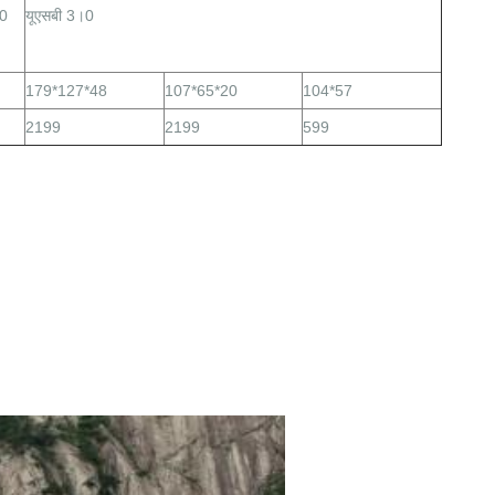
20
यूएसबी 3।0
179*127*48
107*65*20
104*57
2199
2199
599