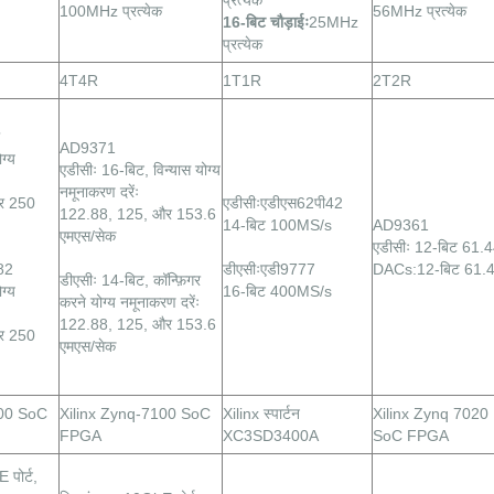
प्रत्येक
100MHz प्रत्येक
56MHz प्रत्येक
16-बिट चौड़ाईः
25MHz
प्रत्येक
4T4R
1T1R
2T2R
AD9371
ग्य
एडीसीः 16-बिट, विन्यास योग्य
नमूनाकरण दरेंः
र 250
एडीसीःएडीएस62पी42
122.88, 125, और 153.6
14-बिट 100MS/s
AD9361
एमएस/सेक
एडीसीः 12-बिट 61.4
82
डीएसीःएडी9777
DACs:12-बिट 61.
डीएसीः 14-बिट, कॉन्फ़िगर
ग्य
16-बिट 400MS/s
करने योग्य नमूनाकरण दरेंः
122.88, 125, और 153.6
र 250
एमएस/सेक
100 SoC
Xilinx Zynq-7100 SoC
Xilinx स्पार्टन
Xilinx Zynq 7020
FPGA
XC3SD3400A
SoC FPGA
पोर्ट,