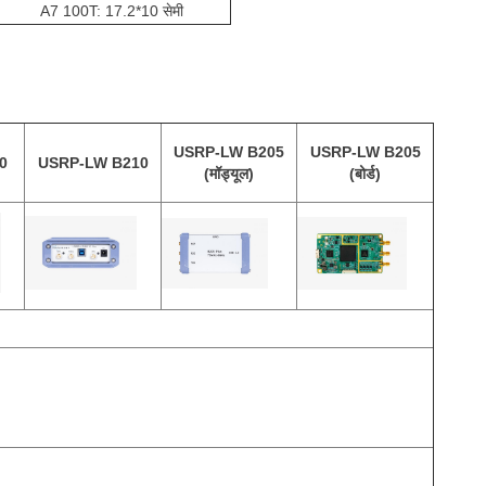
A7 100T: 17.2*10 सेमी
USRP-LW B205
USRP-LW B205
0
USRP-LW B210
(मॉड्यूल)
(बोर्ड)