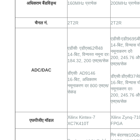
अधिकतम बैंडविड्थ
160MHz प्रत्येक
200MHz प्रत्येक
चैनल नं.
2T2R
2T2R
एडीसीःएडी9695बी
14-बिट, विन्यास यो
एडीसीः एडीएस62पी48
नमूनाकरण दरेंः
14-बिट, विन्यस्त नमूना दरः
200, 245.76 औ
184.32, 200 एमएस/सेक
एमएस/सेक
ADC/DAC
डीएसीः AD9146
डीएसीःडीएसी37जे
16-बिट, अधिकतम
16-बिट, विन्यास यो
नमूनाकरण दर 800 एमएस/
नमूनाकरण दरः
सेकंड
200, 245.76 औ
एमएस/सेक
Xilinx Kintex-7
Xilinx Zynq-7
एफपीजीए मॉडल
XC7K410T
FPGA
गिग
बंदरगाह
10GbE 