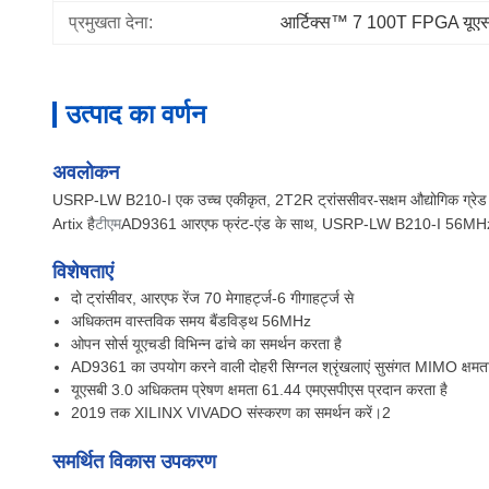
प्रमुखता देना:
आर्टिक्स™ 7 100T FPGA यूए
उत्पाद का वर्णन
अवलोकन
USRP-LW B210-I एक उच्च एकीकृत, 2T2R ट्रांससीवर-सक्षम औद्योगिक ग्रेड सार्वभ
Artix है
टीएम
AD9361 आरएफ फ्रंट-एंड के साथ, USRP-LW B210-I 56MHz की
विशेषताएं
दो ट्रांसीवर, आरएफ रेंज 70 मेगाहर्ट्ज-6 गीगाहर्ट्ज से
अधिकतम वास्तविक समय बैंडविड्थ 56MHz
ओपन सोर्स यूएचडी विभिन्न ढांचे का समर्थन करता है
AD9361 का उपयोग करने वाली दोहरी सिग्नल श्रृंखलाएं सुसंगत MIMO क्षमता 
यूएसबी 3.0 अधिकतम प्रेषण क्षमता 61.44 एमएसपीएस प्रदान करता है
2019 तक XILINX VIVADO संस्करण का समर्थन करें।2
समर्थित विकास उपकरण