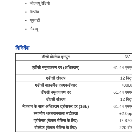
जीएनयू रेडियो
मैटलैब
यूएचडी
लैबव्यू
विनिर्देश
डीसी वोल्टेज इनपुट
6V
एडीसी नमूनाकरण दर (अधिकतम)
61.44 एमए
एडीसी संकल्प
12 बिट
एडीसी वाइडबैंड एसएफडीआर
78dB
डीएसी नमूनाकरण दर
61.44 एमए
डीएसी संकल्प
12 बिट
मेजबान के साथ अधिकतम ट्रांसफर दर (16b)
61.44 एमए
स्थानीय थरथरानवाला सटीकता
±2.0p
प्रोसेसर (केवल चेसिस के लिए)
I7 87
वोल्टेज (केवल चेसिस के लिए)
220 वोल