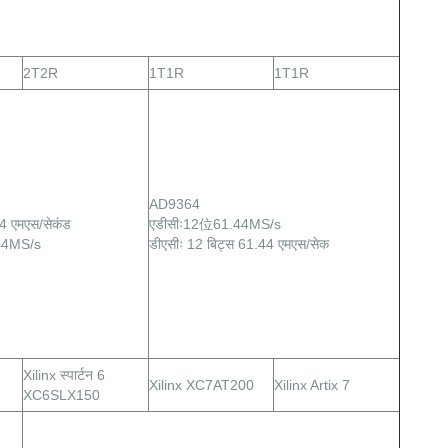
2T2R
1T1R
1T1R
AD9364
4 एमएस/सेकंड
एडीसीः12位61.44MS/s
44MS/s
डीएसीः 12 बिट्स 61.44 एमएस/सेक
Xilinx स्पार्टन 6
Xilinx XC7AT200
Xilinx Artix 7
XC6SLX150