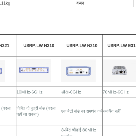
.11kg
वजन
N321
USRP-LW N310
USRP-LW N210
USRP-LW E31
10MHz-6GHz
डीसी-6GHz
70MHz-6GHz
्ड (बदला
निर्मित दो पुत्री बोर्ड (बदला
एक बेटी बोर्ड का समर्थन करें
समर्थित नहीं
नहीं जा सकता)
8-बिट चौड़ाईः
80MHz