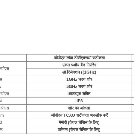
जीपीएस लॉक टीसीएक्सओ सटीकता
एकल पक्षीय बैंड मिररिंग
सपीएस
लो रिजेक्शन ((1GHz)
्स
1GHz चरण शोर
c
5GHz चरण शोर
सपीएस
आउटपुट शक्ति
्स
IIP3
सपीएस
शोर का आंकड़ा
pm
जीपीएस TCXO सटीकता अनलॉक करें
00
मेमोरी (केवल चेसिस के लिए)
्ट
वर्तमान (केवल चेसिस के लिए)