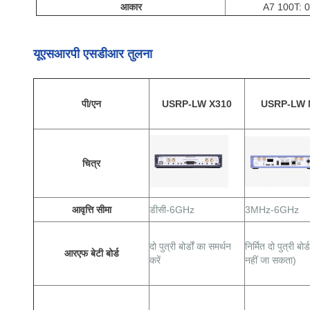
आकार
A7 100T: 0
यूएसआरपी एसडीआर तुलना
पी/एन
USRP-LW X310
USRP-LW 
चित्र
आवृत्ति सीमा
डीसी-6GHz
3MHz-6GHz
दो पुत्री बोर्डों का समर्थन
निर्मित दो पुत्री बोर
आरएफ बेटी बोर्ड
करें
नहीं जा सकता)