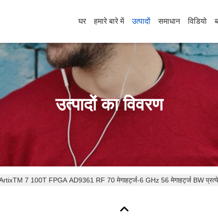
घर
हमारे बारे में
उत्पादों
समाधान
विडियो
ब
उत्पादों का विवरण
tixTM 7 100T FPGA AD9361 RF 70 मेगाहर्ट्ज-6 GHz 56 मेगाहर्ट्ज BW प्रत्येक