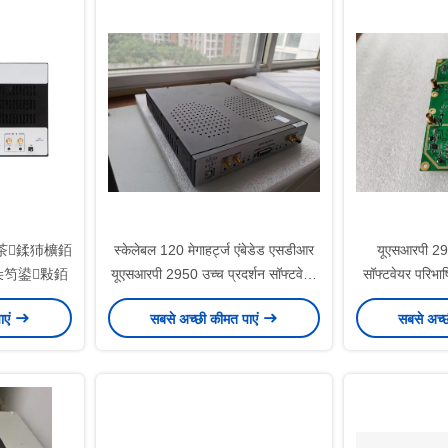
茶鍒犻櫎銆
स्केलेबल 120 मेगाहर्ट्ज एंबेडेड एसडीआर
यूएसआरपी 294
笉鍙敤銆
यूएसआरपी 2950 उच्च प्रदर्शन सॉफ्टवेयर
सॉफ्टवेयर परिभा
परिभाषित रेडियो
बोर्ड 
ाएं
सबसे अच्छी कीमत पाएं
सबसे अच्