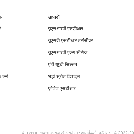
ंक
उत्पादों
ं
यूएसआरपी एसडीआर
यूएसबी एसडीआर ट्रांसीवर
यूएसआरपी एक्स सीरीज
एंटी यूएवी सिस्टम
क करें
घड़ी स्रोत डिवाइस
एंबेडेड एसडीआर
चीन अच्छा गुणवत्ता यूएसआरपी एसडीआर आपूर्तिकर्ता. कॉपीराइट © 202