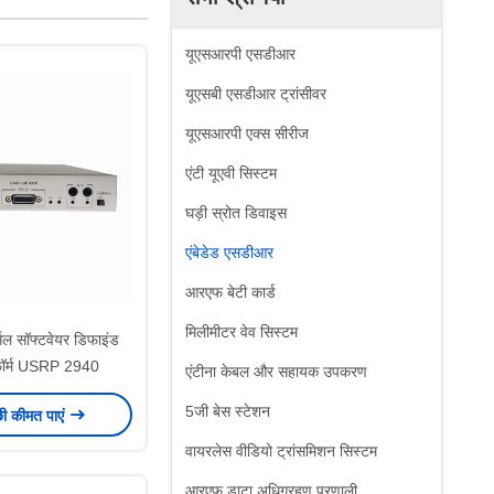
यूएसआरपी एसडीआर
यूएसबी एसडीआर ट्रांसीवर
यूएसआरपी एक्स सीरीज
एंटी यूएवी सिस्टम
घड़ी स्रोत डिवाइस
एंबेडेड एसडीआर
आरएफ बेटी कार्ड
मिलीमीटर वेव सिस्टम
्सल सॉफ्टवेयर डिफाइंड
ेटफॉर्म USRP 2940
एंटीना केबल और सहायक उपकरण
5जी बेस स्टेशन
छी कीमत पाएं
वायरलेस वीडियो ट्रांसमिशन सिस्टम
आरएफ डाटा अधिग्रहण प्रणाली