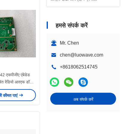
हमसे संपर्क करें
Mr. Chen
chen@luowave.com
+8618062514745
2 एफपीजीए एंबेडेड
षित रेडियो आरएफ डॉटर
40 मेगाहर्ट्ज
छी कीमत पाएं
अब संपर्क करें