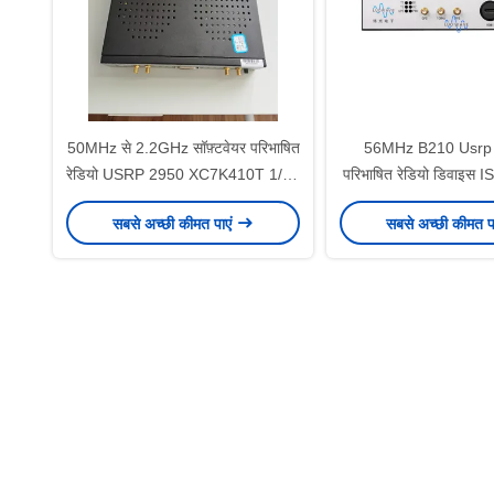
50MHz से 2.2GHz सॉफ़्टवेयर परिभाषित
56MHz B210 Usrp स
रेडियो USRP 2950 XC7K410T 1/10
परिभाषित रेडियो डिवाइस 
गीगाबिट पोर्ट
वास्तविक सम
सबसे अच्छी कीमत पाएं
सबसे अच्छी कीमत प