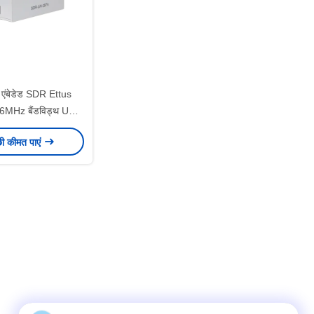
ता एंबेडेड SDR Ettus
MHz बैंडविड्थ USB
 इंटरफ़ेस
छी कीमत पाएं