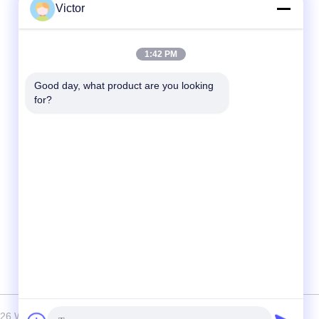
Victor
त्वरित संपर्क
1:42 PM
टेलीफोन
Good day, what product are you looking 
86--18062514745
for?
ईमेल
chen@luowave.com
पता
कमरा 404, ब्लॉक ए, ज़ियुआन बिल्डिंग, ग्रेट वॉल इनोवेशन
एंड टेक्नोलॉजी पार्क, तांगक्सुन नॉर्थ रोड, ईस्ट लेक हाई-टेक
ज़ोन, वुहान
2-2026 Wuhan Tabebuia Technology Co., Ltd. . सब सभी अधिकार सुरक्षित.