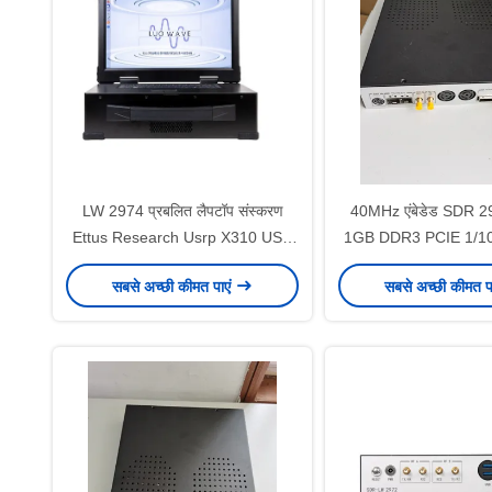
LW 2974 प्रबलित लैपटॉप संस्करण
40MHz एंबेडेड SDR 
Ettus Research Usrp X310 USB
1GB DDR3 PCIE 1/10 गी
3.0 USB 2.0 इंटरफ़ेस
सबसे अच्छी कीमत पाएं
सबसे अच्छी कीमत प