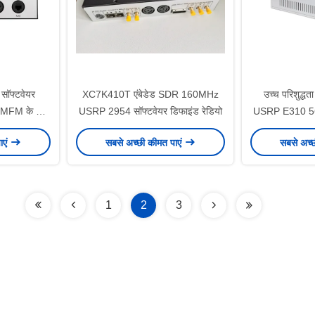
ॉफ्टवेयर
XC7K410T एंबेडेड SDR 160MHz
उच्च परिशुद्ध
ISMFM के लिए
USRP 2954 सॉफ्टवेयर डिफाइंड रेडियो
USRP E310 56
य
3.0
ाएं
सबसे अच्छी कीमत पाएं
सबसे अच्
1
2
3