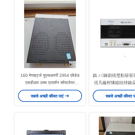
160 मेगाहर्ट्ज यूएसआरपी 2954 एंबेडेड
鎮ㄨ鎵剧殑璧勬簮宸
एसडीआर उच्च प्रदर्शन सॉफ्टवेयर
佸凡鏇村悕鎴栨殏鏃朵
परिभाषित रेडियो
सबसे अच्छी कीमत पाएं
सबसे अच्छी कीमत प