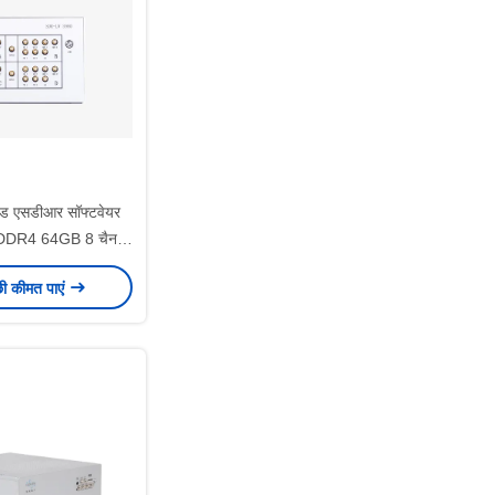
ेडेड एसडीआर सॉफ्टवेयर
यो DDR4 64GB 8 चैनल
RP 3980
छी कीमत पाएं