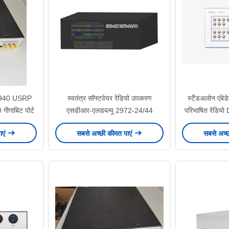
2940 USRP
स्वतंत्र सॉफ्टवेयर रेडियो उपकरण
स्टैंडअलोन एंब
गाबिट पोर्ट
एसडीआर-एलडब्ल्यू 2972-24/44
परिभाषित रेडि
US
ाएं
सबसे अच्छी कीमत पाएं
सबसे अच्