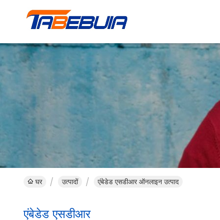
घर
उत्पादों
एंबेडेड एसडीआर ऑनलाइन उत्पाद
एंबेडेड एसडीआर